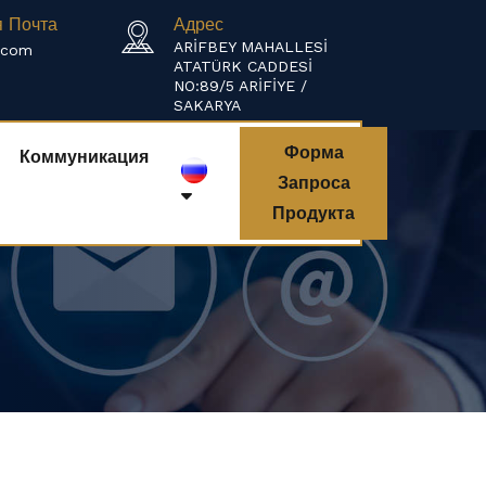
я Почта
Адрес
ARİFBEY MAHALLESİ
.com
ATATÜRK CADDESİ
NO:89/5 ARİFİYE /
SAKARYA
Форма
Коммуникация
Запроса
Продукта