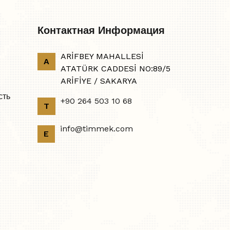
Контактная Информация
ARİFBEY MAHALLESİ
A
ATATÜRK CADDESİ NO:89/5
ARİFİYE / SAKARYA
сть
+90 264 503 10 68
T
info@timmek.com
E