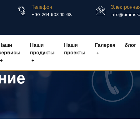
Телефон
Электронна
+90 264 503 10 68
info@timmek
Наши
Наши
Наши
Галерея
блог
сервисы
продукты
проекты
ние